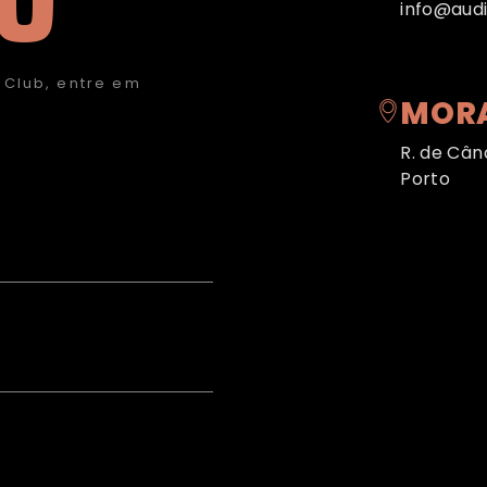
info@audi
 Club, entre em
MOR
R. de Când
Porto